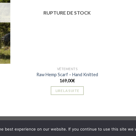
peuvent
aits
souhaits
être
RUPTURE DE STOCK
choisies
sur
la
page
du
produit
VÊTEMENTS
Raw Hemp Scarf – Hand Knitted
169,00
€
LIRE LA SUITE
e best experience on our website. If you continue to use this site we w