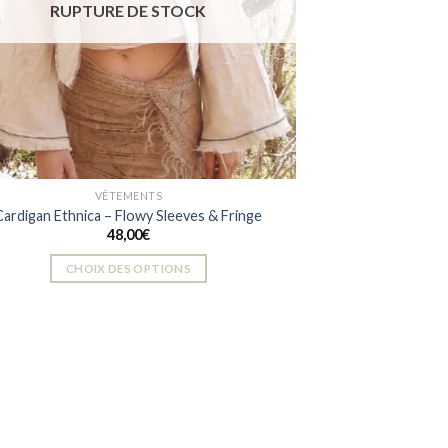
RUPTURE DE STOCK
choisies
sur
la
page
du
produit
VÊTEMENTS
Cardigan Ethnica – Flowy Sleeves & Fringe
48,00
€
CHOIX DES OPTIONS
Ce
produit
a
plusieurs
variations.
Les
options