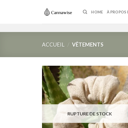
Skip
to
HOME
À PROPOS 
content
ACCUEIL
/
VÊTEMENTS
Ajou
à la 
d
souh
RUPTURE DE STOCK