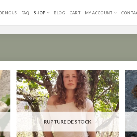
DE NOUS
FAQ
SHOP
BLOG
CART
MY ACCOUNT
CONTA
ter
Ajouter
liste
à la liste
e
de
aits
souhaits
RUPTURE DE STOCK