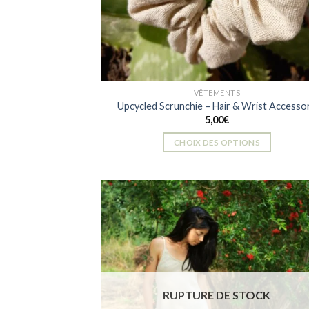
VÊTEMENTS
Upcycled Scrunchie – Hair & Wrist Accesso
5,00
€
CHOIX DES OPTIONS
Ce
produit
a
plusieurs
variations.
Les
Ajou
à la 
options
d
peuvent
souh
être
RUPTURE DE STOCK
choisies