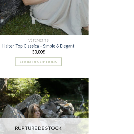
VÊTEMENTS
Halter Top Classica – Simple & Elegant
30,00
€
CHOIX DES OPTIONS
Ce
produit
a
plusieurs
variations.
Les
Ajouter
à la liste
options
de
peuvent
souhaits
être
RUPTURE DE STOCK
choisies