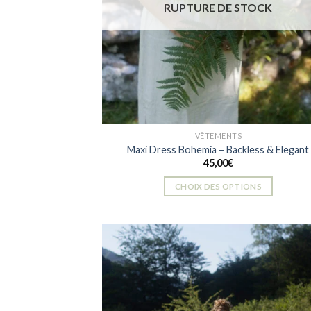
RUPTURE DE STOCK
choisies
sur
la
page
du
produit
VÊTEMENTS
Maxi Dress Bohemia – Backless & Elegant
45,00
€
CHOIX DES OPTIONS
Ce
produit
a
plusieurs
variations.
Les
Ajou
à la 
options
d