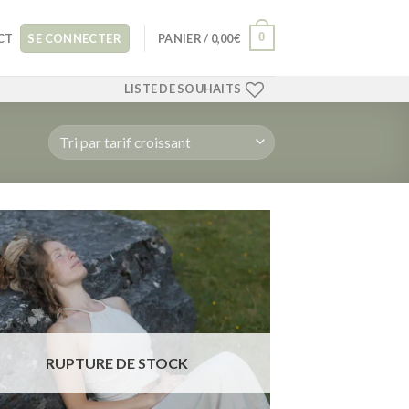
0
CT
SE CONNECTER
PANIER /
0,00
€
LISTE DE SOUHAITS
Ajouter
à la liste
de
souhaits
RUPTURE DE STOCK